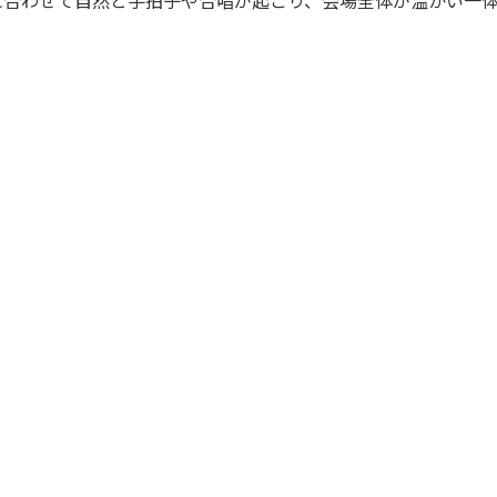
に合わせて自然と手拍子や合唱が起こり、会場全体が温かい一